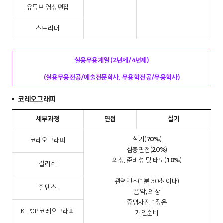
유튜브 영상편집
스트리머
실용무용계열 (2년제/4년제)
(실용무용전공/예술전문학사, 무용학전공/무용학사)
코레오그래피
세부과정
면접
실기
실기(
70%
)
코레오그래피
심층면접(
20%
)
의상, 준비성 및 태도(
10%
)
걸리쉬
관련댄스(1분 30초 이내)
힐댄스
음악, 의상
증명사진 1장은
K-POP 코레오그래피
개인준비