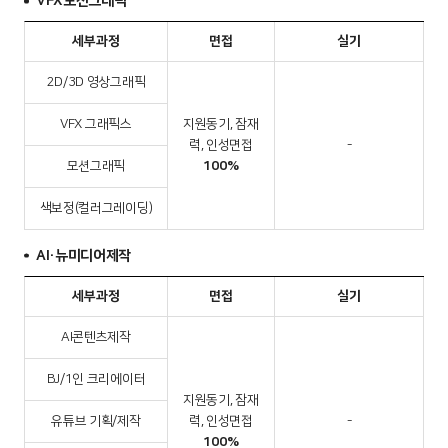
VFX모션그래픽
세부과정
면접
실기
2D/3D 영상그래픽
VFX 그래픽스
지원동기, 잠재
력, 인성면접
-
모션그래픽
100%
색보정(컬러그레이딩)
AI·뉴미디어제작
세부과정
면접
실기
AI콘텐츠제작
BJ/1인 크리에이터
지원동기, 잠재
유튜브 기획/제작
력, 인성면접
-
100%