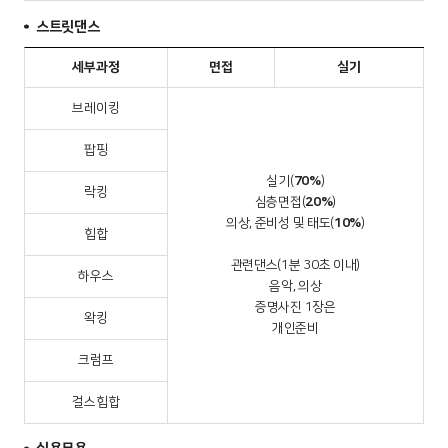
스트릿댄스
세부과정
면접
실기
브레이킹
팝핑
실기(
70%
)
락킹
심층면접(
20%
)
의상, 준비성 및 태도(
10%
)
힙합
관련댄스(1분 30초 이내)
하우스
음악, 의상
증명사진 1장은
왁킹
개인준비
크럼프
걸스힙합