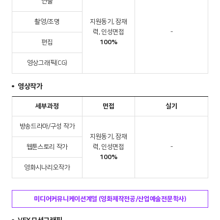
연출
촬영/조명
지원동기, 잠재
력, 인성면접
-
편집
100%
영상그래픽(CG)
영상작가
세부과정
면접
실기
방송드라마/구성 작가
지원동기, 잠재
웹툰스토리 작가
력, 인성면접
-
100%
영화시나리오작가
미디어커뮤니케이션계열 (영화제작전공/산업예술전문학사)