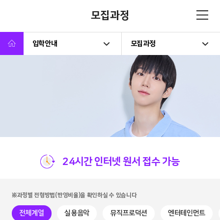
모집과정
입학안내
모집과정
입학안내
입학가이드
학교소개
모집요강
계열안내
모집과정
학사정보
입학 Q&A
학교생활
원서접수
24시간 인터넷 원서 접수 가능
학교서비스
예비 고3 사전접수
모의원서지원
※과정별 전형방법(반영비율)을 확인하실 수 있습니다
나의입학관리
전체계열
실용음악
뮤직프로덕션
엔터테인먼트