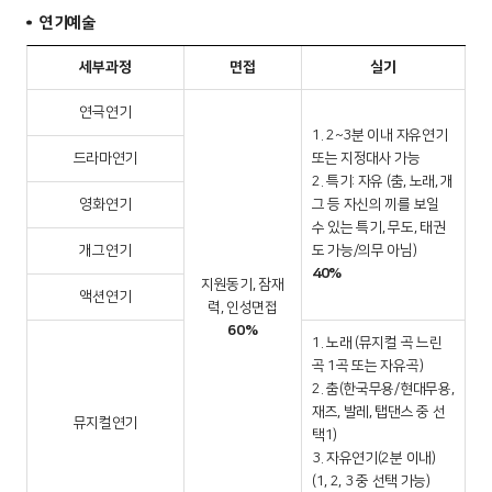
연기예술
세부과정
면접
실기
연극연기
1. 2~3분 이내 자유연기
드라마연기
또는 지정대사 가능
2. 특기: 자유 (춤, 노래, 개
영화연기
그 등 자신의 끼를 보일
수 있는 특기, 무도, 태권
개그연기
도 가능/의무 아님)
40%
지원동기, 잠재
액션연기
력, 인성면접
60%
1. 노래 (뮤지컬 곡 느린
곡 1곡 또는 자유곡)
2. 춤(한국무용/현대무용,
재즈, 발레, 탭댄스 중 선
뮤지컬연기
택1)
3. 자유연기(2분 이내)
(1, 2, 3 중 선택 가능)