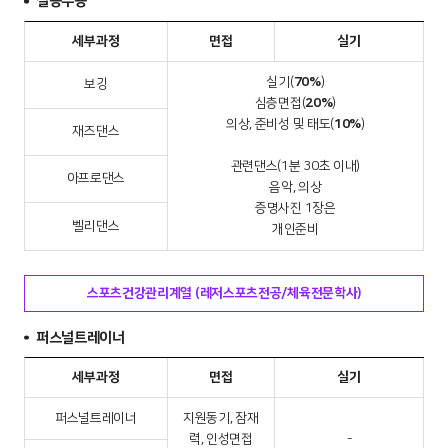
실용무용
세부과정
면접
실기
실기(
70%
)
보깅
심층면접(
20%
)
의상, 준비성 및 태도(
10%
)
재즈댄스
관련댄스(1분 30초 이내)
아프로댄스
음악, 의상
증명사진 1장은
벨리댄스
개인준비
스포츠건강관리계열 (레저스포츠전공/체육전문학사)
퍼스널트레이너
세부과정
면접
실기
퍼스널트레이너
지원동기, 잠재
력, 인성면접
-