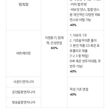
랩/힙합
-카피 랩 무방
-비보잉 댄스, 힙합 댄스
등 개인적인 다양한 퍼포
먼스와 어필 가능
40%
1. 자유곡 1곡
지원동기, 잠재
2. 기초음악이론 풀이
력, 인성면접
3. 본인 작품 CD 혹은 포
60%
토폴리오 제출
비트메이킹
(1.2.3 중 택일)
(MR 혹은 반주자대동, 무
반주 가능)
40%
사운드엔지니어
적성 기초 면접
공연음향엔지니어
40%
방송음향엔지니어