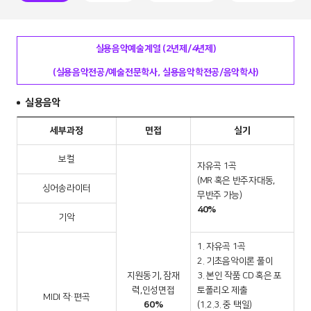
기숙사신청결과
면접/실기 준비
실용음악예술계열 (2년제/4년제)
학자금 지원 제도
(실용음악전공/예술전문학사, 실용음악학전공/음악학사)
실용음악
세부과정
면접
실기
보컬
자유곡 1곡
(MR 혹은 반주자대동,
싱어송라이터
무반주 가능)
40%
기악
1. 자유곡 1곡
2. 기초음악이론 풀이
지원동기, 잠재
3. 본인 작품 CD 혹은 포
력,인성면접
토폴리오 제출
MIDI 작·편곡
60%
(1.2.3. 중 택일)