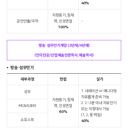
40%
지원동기, 잠재
공연연출/극작
력, 인성면접
-
100%
방송·성우연기계열 (2년제/4년제)
(연극전공/산업예술전문학사,예술학사)
방송·성우연기
세부과정
면접
실기
1. 내레이션 or 애니더빙
성우
자유롭게 준비 가능
지원동기, 잠재
2. 2~3분 이내 자유연기
MC&리포터
력, 인성면접
또는 지정대사 가능
60%
(1, 2, 중 택일)
쇼호스트
40%