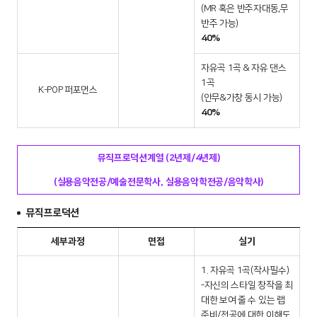
(MR 혹은 반주자대동,무
반주 가능)
40%
자유곡 1곡 & 자유 댄스
1곡
K-POP 퍼포먼스
(안무&가창 동시 가능)
40%
뮤직프로덕션계열 (2년제/4년제)
(실용음악전공/예술전문학사, 실용음악학전공/음악학사)
뮤직프로덕션
세부과정
면접
실기
1. 자유곡 1곡(작사필수)
-자신의 스타일 창작을 최
대한 보여 줄 수 있는 랩
준비/전공에 대한 이해도