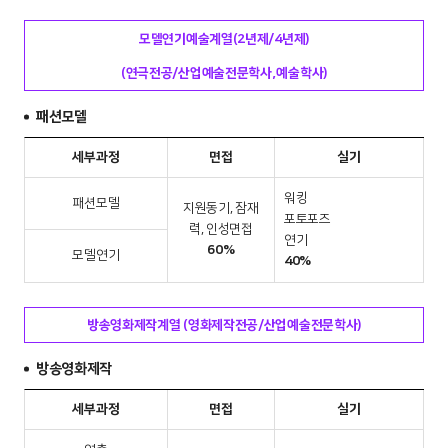
모델연기예술계열(2년제/4년제)
(연극전공/산업예술전문학사,예술학사)
패션모델
세부과정
면접
실기
워킹
패션모델
지원동기, 잠재
포토포즈
력, 인성면접
연기
60%
모델연기
40%
방송영화제작계열 (영화제작전공/산업예술전문학사)
방송영화제작
세부과정
면접
실기