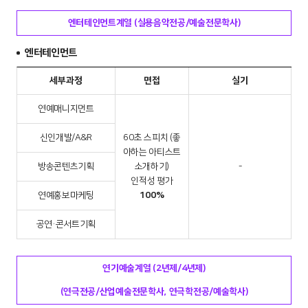
엔터테인먼트계열 (실용음악전공/예술전문학사)
엔터테인먼트
세부과정
면접
실기
연예매니지먼트
신인개발/A&R
60초 스피치 (좋
아하는 아티스트
방송콘텐츠기획
소개하기)
-
인적성 평가
연예홍보마케팅
100%
공연·콘서트기획
연기예술계열 (2년제/4년제)
(연극전공/산업예술전문학사, 연극학전공/예술학사)