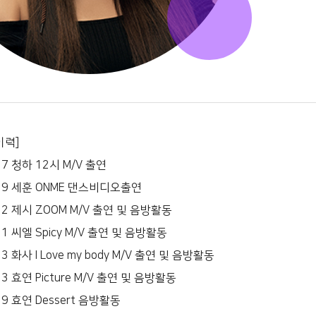
이력]
7 청하 12시 M/V 출연
19 세훈 ONME 댄스비디오출연
2 제시 ZOOM M/V 출연 및 음방활동
1 씨엘 Spicy M/V 출연 및 음방활동
3 화사 I Love my body M/V 출연 및 음방활동
3 효연 Picture M/V 출연 및 음방활동
9 효연 Dessert 음방활동